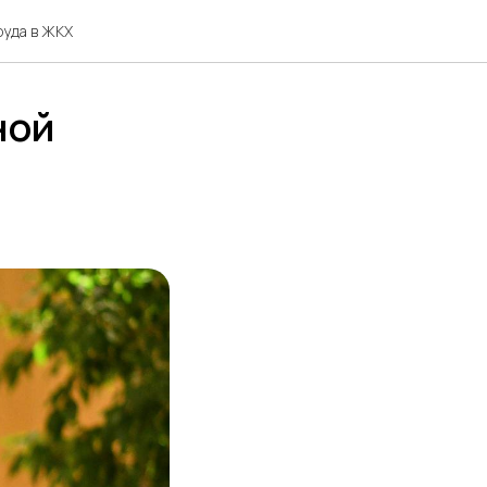
руда в ЖКХ
ной