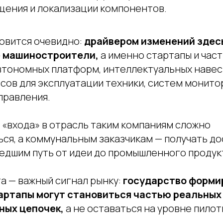
ения и локализации компонентов.
новится очевидно:
драйвером изменений здес
е машиностроители,
а именно стартапы и час
втономных платформ, интеллектуальных навес
сов для эксплуатации техники, систем монито
правления.
 «входа» в отрасль таким компаниям сложно
ся, а коммунальным заказчикам — получать до
едшим путь от идеи до промышленного продук
а — важный сигнал рынку:
государство форми
артапы могут становиться частью реальных
ных цепочек,
а не оставаться на уровне пилот