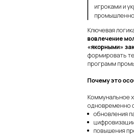
игроками и у
промышленно
Ключевая логика
вовлечение мо
«якорными» за
формировать те
программ промы
Почему это ос
Коммунальное х
одновременно с
обновления па
цифровизации
повышения пр