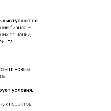
ь выступают не
тный бизнес —
ных решений,
ринга,
ступ к новым
та.
рует условия,
ных проектов.