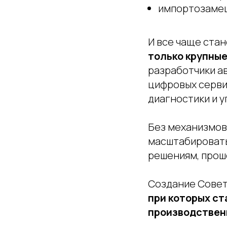
импортозамещ
И все чаще ста
только крупны
разработчики а
цифровых серви
диагностики и у
Без механизмов
масштабировать
решениям, прош
Создание Совет
при которых ст
производствен