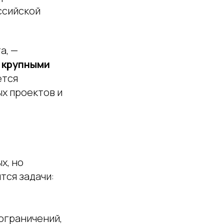
ссийской
а, —
 крупными
ется
х проектов и
х, но
тся задачи:
ограничений,