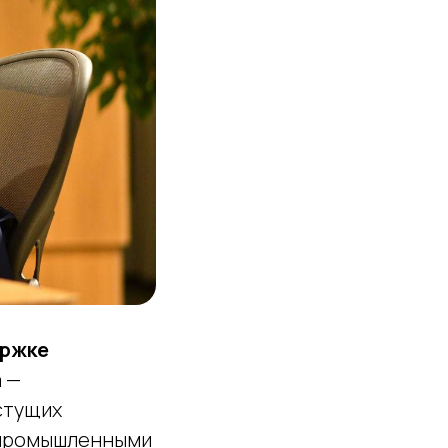
ержке
 —
стущих
и промышленными