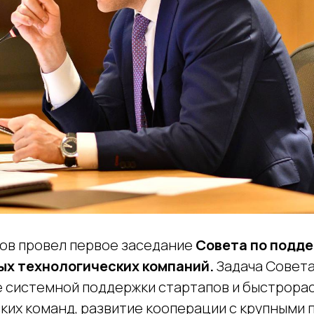
ов провел первое заседание
Совета по подд
ых технологических компаний.
Задача Совета
 системной поддержки стартапов и быстрора
ких команд, развитие кооперации с крупным